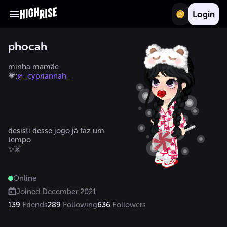
Login
phocah
minha mamãe
💗:
@_cypriannah_
desisti desse jogo já faz um 
tempo

✨☠️
Online
Joined
December 2021
139
Friends
289
Following
636
Followers