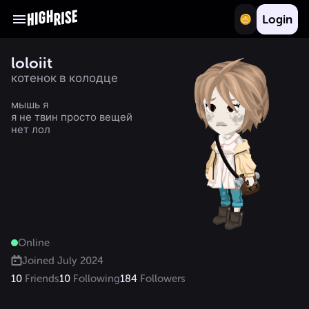
Login
loloiit
котенок в колодце
мышь я

я не твин просто вещей 
нет лол
Online
Joined
July 2024
10
Friends
10
Following
184
Followers