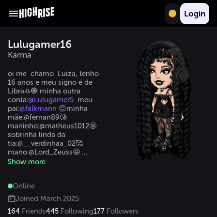
Login
Lulugamer16
Karma
oi me  chamo  Luiza, tenho 
16 anos e meu signo é de 
Libra♎🧿 minha outra 
conta:
@Lulugamer5
  meu 
pai:
@falkmann
 😊minha 
mãe:@fernan89😘 
maninho:@matheus1012🤩 
sobrinha linda da 
tia:@__verdinhaa_02🥰  
mano:@Lord_Zeuss🤩 
tio:@Juliocesar170😑 outra 
Show more
sobrinha:@alice9848🥰e 
outras o sobrinha:@vivi9010
Online
🥰filha:@Eichila_Universo🥰 
sobrinho da tia:@rioz_oz🥰 
Joined
March 2025
outro sobrinho da 
164
Friends
445
Following
177
Followers
tia:@nullmax🥰outro 