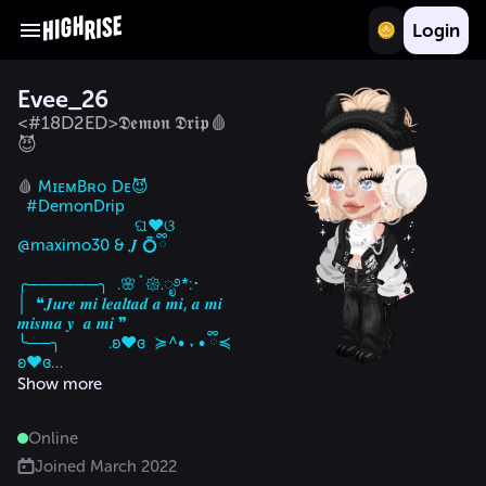
Login
Evee_26
<#18D2ED>𝕯𝖊𝖒𝖔𝖓 𝕯𝖗𝖎𝖕🩸
😈
🩸
 MɪᴇᴍBʀᴏ Dᴇ😈

  #DemonDrip

                           ଘ♥ଓ 
@maximo30 & 𝑱 💍ྀི

╭──────╮  .🌸˚𑁍.ೃ࿔*:･

│  ❝𝑱𝒖𝒓𝒆 𝒎𝒊 𝒍𝒆𝒂𝒍𝒕𝒂𝒅 𝒂 𝒎𝒊, 𝒂 𝒎𝒊 
𝒎𝒊𝒔𝒎𝒂 𝒚  𝒂 𝒎𝒊 ❞

╰──╮           .ʚ♥ɞ  ≽^• ˕ • ྀི≼   
ʚ♥ɞ

          │    𝐺𝑖𝑠𝑠 -`𖹭´- 𝑺𝒊𝒓𝒆𝒏𝒕 -`𖹭
Show more
´- ℳℴℴ𝓃𝓈𝒾𝓉𝒶

          ╰──────────╮

Online
                                               .
🧿

Joined
March 2022