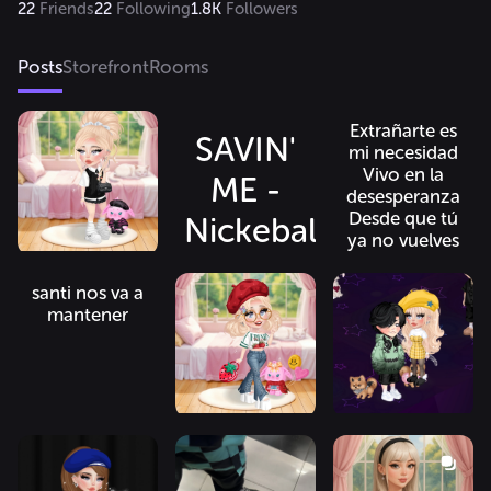
22
Friends
22
Following
1.8K
Followers
                            🎀🪞🩰🦢🕯️
Posts
Storefront
Rooms
Extrañarte es
SAVIN'
mi necesidad
Vivo en la
ME -
desesperanza
Desde que tú
Nickebalck
ya no vuelves
ᴠᴏʟᴜᴍᴇ
más Sobrevivo
por pura
santi nos va a
:
ansiedad Con
mantener
el nudo en la
▮▮▮▮▮▮▯▯▯
garganta Y es
que no t...