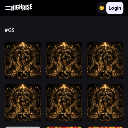
Login
#
GS