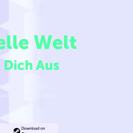
elle Welt
 Dich Aus
reunde zu finden,
 aufzubauen – alles
Download on