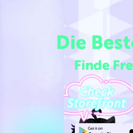
Die Best
Finde Fr
Highrise ist die
deinen Stil auszud
Get it on