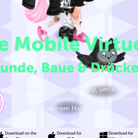
e Mobile Virtu
eunde, Baue & Drücke
 beste mobile virtuelle Welt-App, um echte F
rücken und dein eigenes digitales Universum
von deinem Handy aus.
Download on the
Download for
Download for