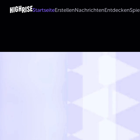
Highrise - The Best Mobile Virtual World App to Meet Friend
Startseite
Erstellen
Nachrichten
Entdecken
Spie