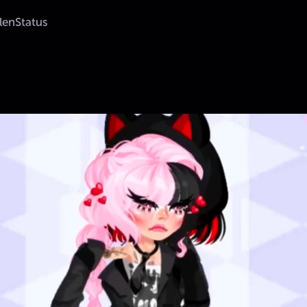
s & Express Yourself
len
Status