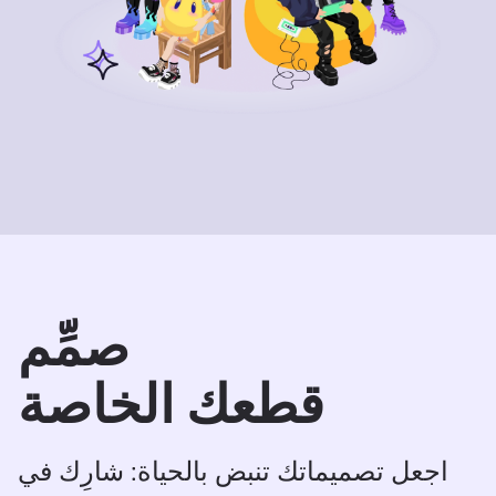
صمِّم
قطعك الخاصة
اجعل تصميماتك تنبض بالحياة: شارِك في