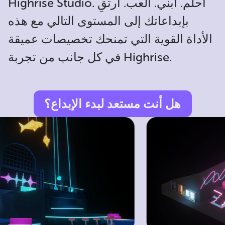
Highrise Studio. احلم. ابني. العب. ارتقِ
بإبداعاتك إلى المستوى التالي مع هذه
الأداة القوية التي تمنحك تخصيصات عميقة
في كل جانب من تجربة Highrise.
هل أنت مستعد لبدء الإبداع؟