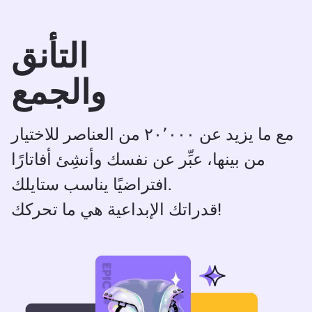
التأنق
والجمع
مع ما يزيد عن ٢٠٬٠٠٠ من العناصر للاختيار
من بينها، عبِّر عن نفسك وأنشِئ أفاتارًا
افتراضيًا يناسب ستايلك.
قدراتك الإبداعية هي ما تحركك!